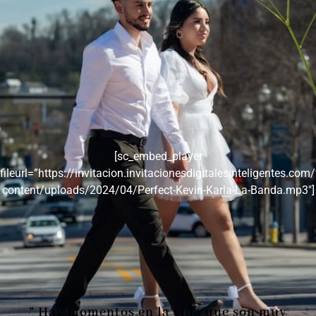
[sc_embed_player
fileurl=”https://invitacion.invitacionesdigitalesinteligentes.com
content/uploads/2024/04/Perfect-Kevin-Karla-La-Banda.mp3″]
“ Hay momentos en la vida que son muy