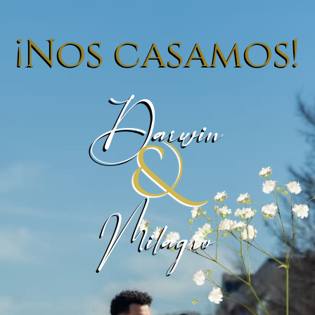
¡Nos casamos!
Darwin
&
Milagro