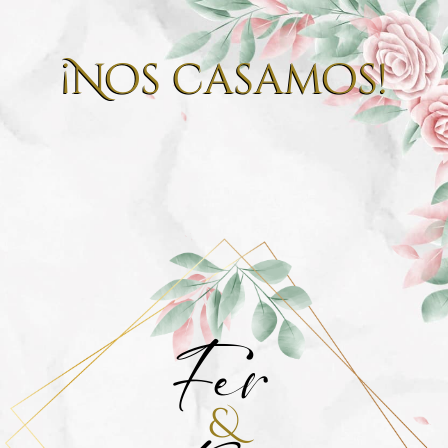
¡Nos casamos!
Fer
&