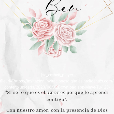
Ben
[sc_embed_player
fileurl=”https://invitacion.invitacionesdigitalesinteligentes.com
content/uploads/2023/08/X2Download.app-Maye-Tu-128-
“Si sé lo que es el amor es porque lo aprendí
kbps.mp3″]
contigo”.
Con nuestro amor, con la presencia de Dios