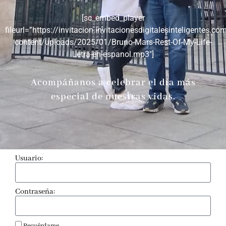
[sc_embed_player
fileurl=”https://invitacion.invitacionesdigitalesinteligentes.co
content/uploads/2025/01/Bruno-Mars-Rest-Of-My-Life-
Letra-en-espanol.mp3″]
Acompáñanos a celebrar el día más
especial de nuestras vidas.
Usuario:
Contraseña: