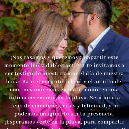
¡Nos casamos y queremos compartir este
momento inolvidable contigo! Te invitamos a
ser testigo de nuestro amor el día de nuestra
boda. Bajo el encanto del sol y el arrullo del
mar, nos uniremos en matrimonio en una
íntima ceremonia en la playa. Será un día
lleno de emociones, risas y felicidad, y no
podemos imaginarlo sin tu presencia.
¡Esperamos verte en la playa, para compartir