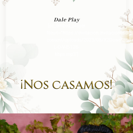
Dale Play
[sc_embed_player
fileurl=”https://invitacion.invitacionesdi
content/uploads/2023/08/X2Download.
L-O-V-E-128-
kbps.mp3″]
¡Nos casamos!