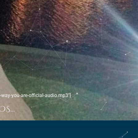
-way-you-are-official-audio.mp3″]
OS…