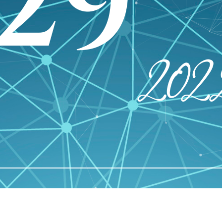
29
202