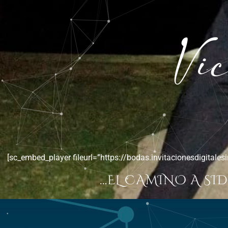
Vi
[sc_embed_player fileurl=”https://bodas.invitacionesdigitales
…EL CAMINO A SI