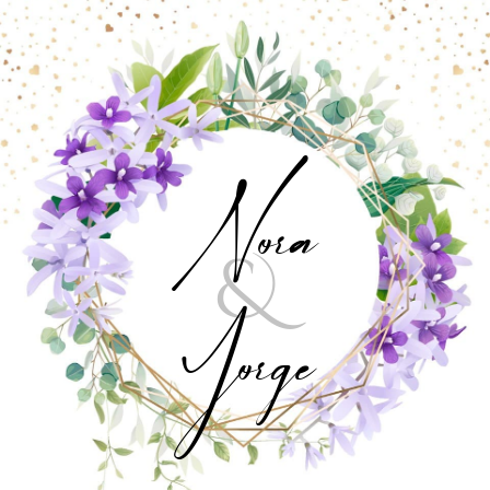
Nora
&
Jorge