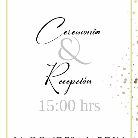
Ceremonia
&
Recepción
15:00 hrs