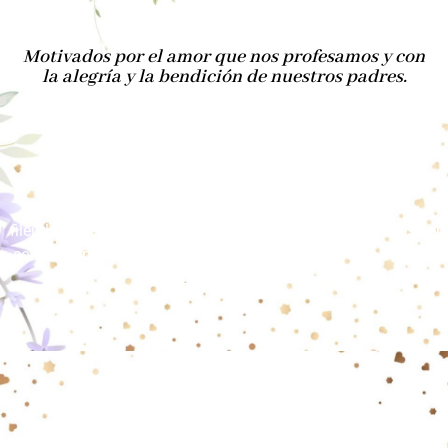
Motivados por el amor que nos profesamos y con
la alegría y la bendición de nuestros padres.
[sc_embed_player
fileurl=”https://invitacion.invitacionesdigitalesinteligentes.co
content/uploads/2022/10/y2mate.com-Ed-Sheeran-Perfect-
Lyrics.mp3″]