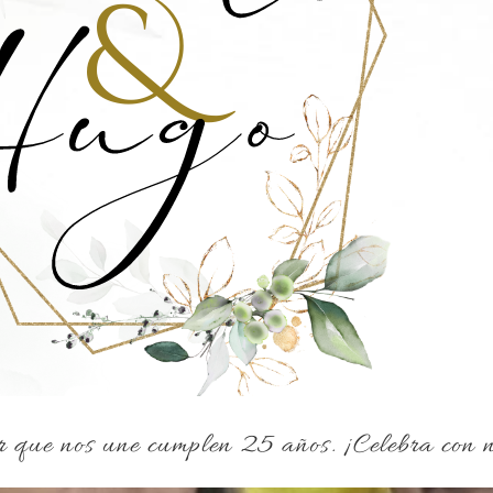
Hugo
&
r que nos une cumplen 25 años. ¡Celebra con n