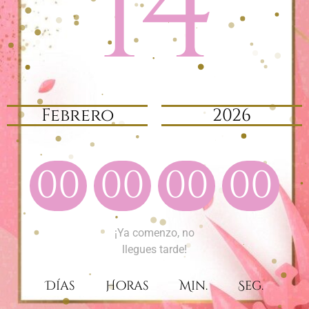
14
Febrero
2026
00
00
00
00
¡Ya comenzo, no
llegues tarde!
Días
Horas
Min.
Seg.