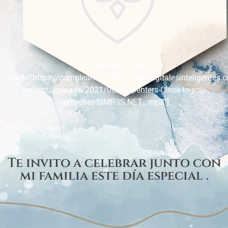
[sc_embed_player
fileurl=”https://cumpleanos.invitacionesdigitalesinteligentes
content/uploads/2021/08/Carpenters-Close-to-you-
verfugbar-SIMP3S.NET_.mp3″]
Te invito a celebrar junto con
mi familia este día especial .