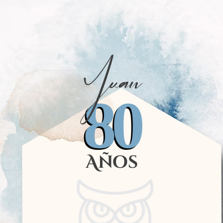
Juan
80
Años