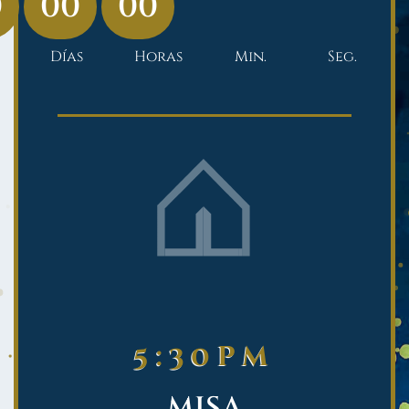
0
00
00
Días
Horas
Min.
Seg.
5:30pm
MISA