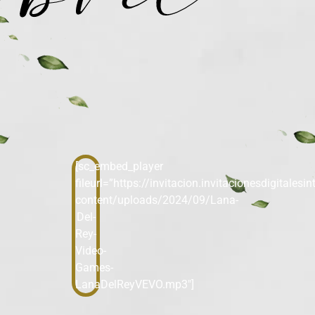
[sc_embed_player
fileurl=”https://invitacion.invitacionesdigitales
content/uploads/2024/09/Lana-
Del-
Rey-
Video-
Games-
LanaDelReyVEVO.mp3″]