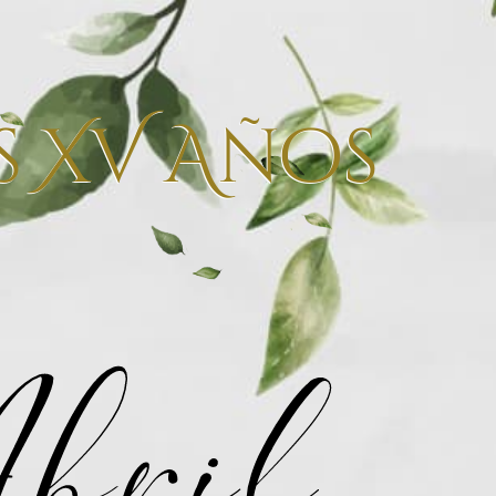
s XV Años
Abril