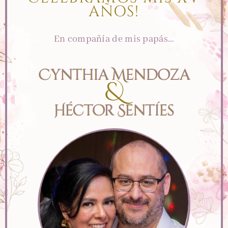
AÑOS!
En compañía de mis papás…
Cynthia Mendoza
&
Héctor Sentíes