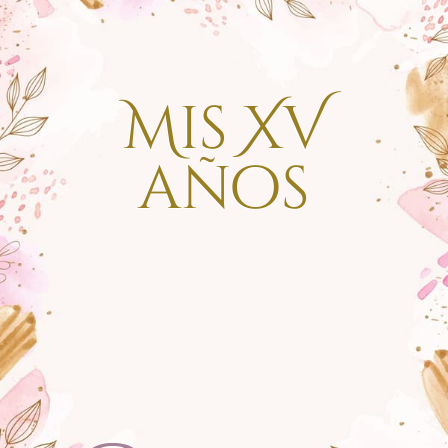
Mis XV
años