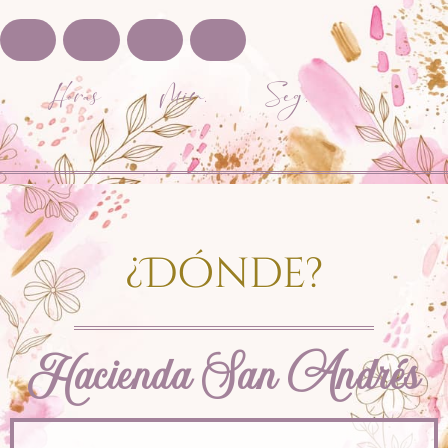
Horas
Min.
Seg.
¿Dónde?
Hacienda San Andrés