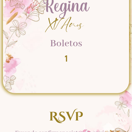
Regina
XV Años
Boletos
1
RSVP