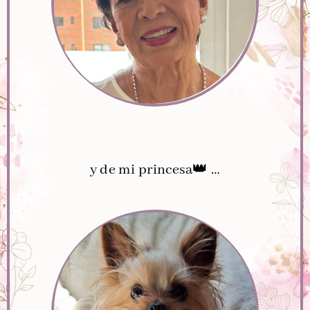
y de mi princesa
👑
…