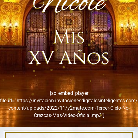
Nicole
Mis
XV Años
[sc_embed_player
fileurl=”https://invitacion.invitacionesdigitalesinteligentes.com
content/uploads/2022/11/y2mate.com-Tercer-Cielo-No-
Crezcas-Mas-Video-Oficial.mp3″]