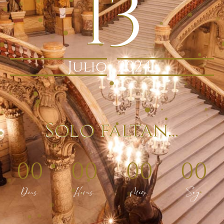
13
Julio
2024
Solo faltan...
00
00
00
00
Días
Horas
Min.
Seg.