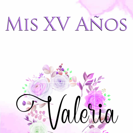
Mis XV Años
Valeria