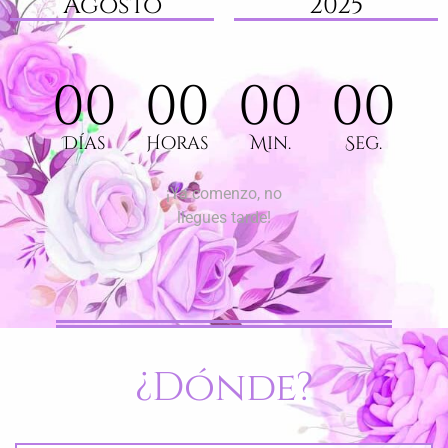
Agosto
2025
00
00
00
00
Días
Horas
Min.
Seg.
¡Ya comenzo, no
llegues tarde!
¿Dónde?