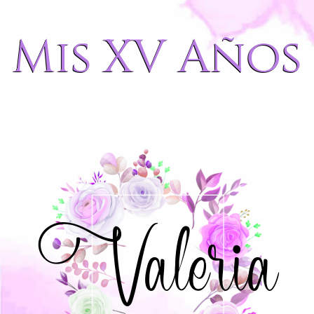
Mis XV Años
Valeria