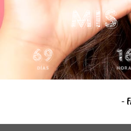
Mis
69
1
Días
Hora
- 