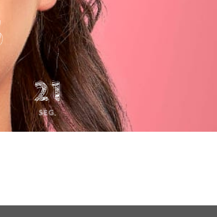
s
21
Seg.