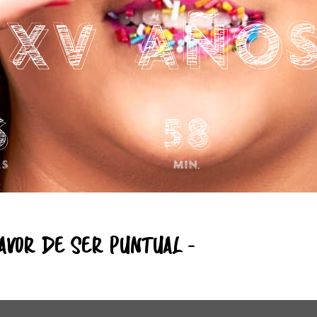
 XV año
6
58
s
Min.
FAVOR DE SER PUNTUAL -