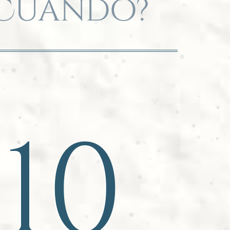
Cuándo?
10