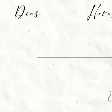
Días
Hor