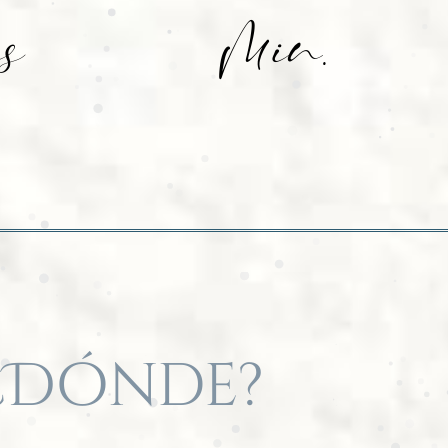
as
Min.
¿Dónde?